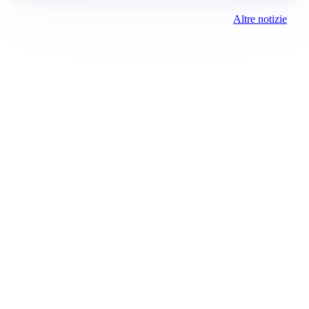
Altre notizie
Prima la Martesana
Registrazione tribunale:
Milano 80 4/8/2021
ROC:
15381
Direttore responsabile:
Marco Conca
Editore:
Media (iN) Srl