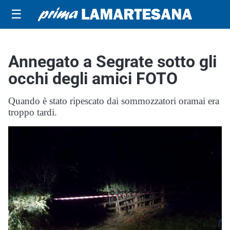
☰
Annegato a Segrate sotto gli
occhi degli amici FOTO
Quando è stato ripescato dai sommozzatori oramai era
troppo tardi.