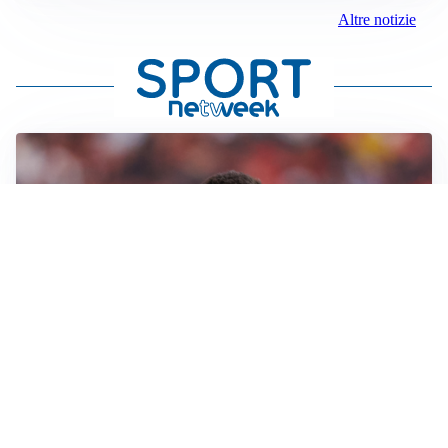
Altre notizie
AFFARE IN CHIUSURA
Barcellona, colpo Rodri: battuto il Real Madrid