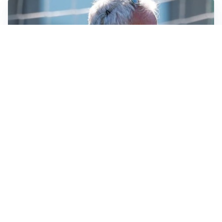
LA NOVITÀ
Le regole di Mourinho al Real
MERCATO JUVE
La Juventus vuole Suzuki, ma il Psg è avanti
CALCIOMERCATO
Inter, Frattesi blocca il mercato nerazzurro: la
situazione