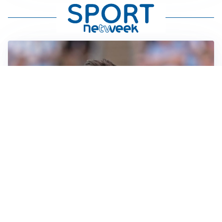
IL NOME NUOVO
Napoli, Musso resta un’opzione per la porta
TITOLARE IN CAMPIONATO
Inter, tocca a Pio Esposito: Chivu gli affida l’attacco