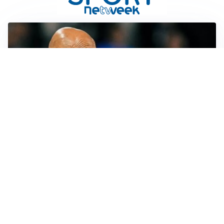
LE PAROLE
Spalletti prepara la Juve: “Con l’Inter servirà essere
squadra”
LONTANO DALL'ITALIA
Vlahovic, rebus futuro: Besiktas e Atletico si
contendono il serbo