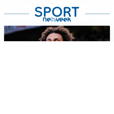
JUVENTUS
Juve, vendere per comprare: Spalletti aspetta nuovi
rinforzi