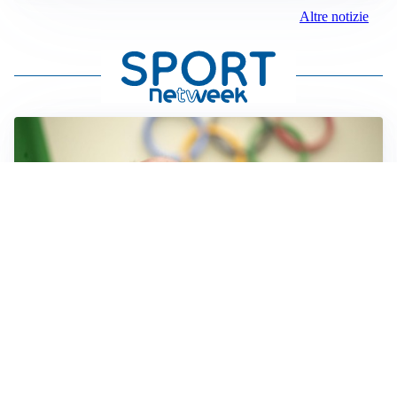
Altre notizie
IL LUTTO
Livio Berruti, lo sport piange l’eroe di Roma 1960