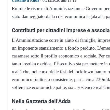
Cassano d'Adda
· 06/12/2020 alle 13:12
Riunite le risorse di Amministrazione e Governo per 
stato danneggiato dalla crisi economica legata alla 
Contributi per cittadini imprese e associa
L’Amministrazione corre in aiuto di famiglie, impre
un imponente stanziamento a fondo perduto. L’emer
cassanese sotto il profilo economico e sociale. Per ce
tanto insolita e critica, l’Esecutivo sta per mettere i
realtà che, nel corso delle fasi del lockdown hanno re
economico piuttosto consistente, pari a circa 230mila 
sofferenze economiche patite, sia a sostenere realtà in
Nella Gazzetta dell’Adda