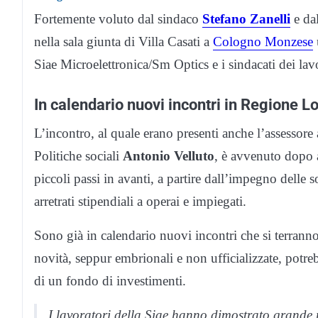
Fortemente voluto dal sindaco
Stefano Zanelli
e dal
nella sala giunta di Villa Casati a
Cologno Monzese
Siae Microelettronica/Sm Optics e i sindacati dei lavo
In calendario nuovi incontri in Regione 
L’incontro, al quale erano presenti anche l’assessore
Politiche sociali
Antonio Velluto
, è avvenuto dopo 
piccoli passi in avanti, a partire dall’impegno delle 
arretrati stipendiali a operai e impiegati.
Sono già in calendario nuovi incontri che si terran
novità, seppur embrionali e non ufficializzate, potre
di un fondo di investimenti.
I lavoratori della Siae hanno dimostrato grande 