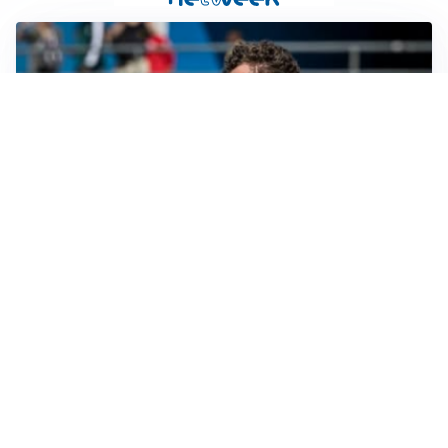
CALCIOMERCATO
Cagliari, il caso Esposito continua. Intanto arriva
Maldini
CALCIOMERCATO
Napoli, il solito Lukaku: non si presenta in ritiro, è
rottura