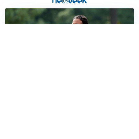
LE PAROLE
Milan, Amorim: “Sapevamo delle difficoltà, faremo
delle scelte”
LE PAROLE
Juventus, Spalletti soddisfatto: “I nuovi? Li ho visti
molto bene”