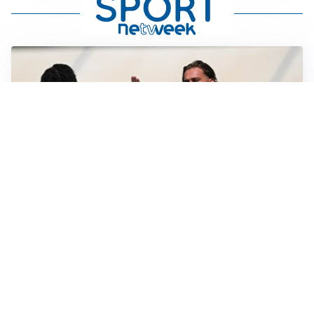
TITOLARE IN CAMPIONATO
Inter, tocca a Pio Esposito: Chivu gli affida l’attacco
LE PAROLE
Spalletti prepara la Juve: “Con l’Inter servirà essere
squadra”