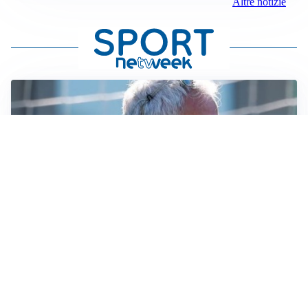
Altre notizie
LA NOVITÀ
Le regole di Mourinho al Real