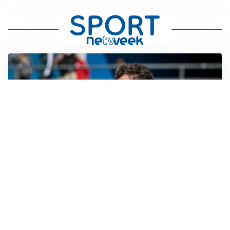
CALCIOMERCATO
Cagliari, il caso Esposito continua. Intanto arriva
Maldini