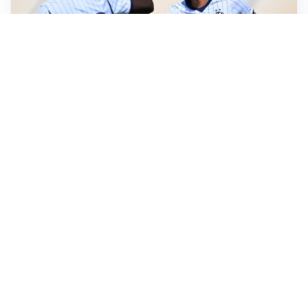
TITOLARE IN CAMPIONATO
Inter, tocca a Pio Esposito: Chivu gli affida l’attacco
LE PAROLE
Spalletti prepara la Juve: “Con l’Inter servirà essere
squadra”
LONTANO DALL'ITALIA
Vlahovic, rebus futuro: Besiktas e Atletico si
contendono il serbo