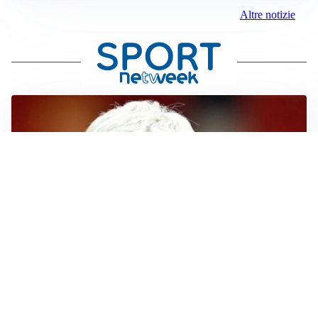
Altre notizie
SERIE A
Roma, troppi gol subiti: Gasp deve lavorare in difesa