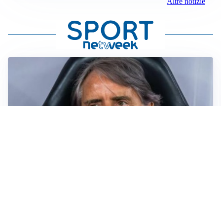
Altre notizie
LA NUOVA ITALIA
Italia, ufficiale lo staff di Mancini: c’è anche Bonucci