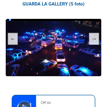
GUARDA LA GALLERY (5 foto)
←
→