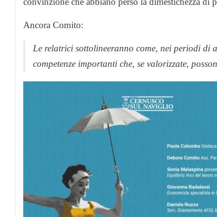
convinzione che abbiano perso la dimestichezza di p
Ancora Comito:
Le relatrici sottolineeranno come, nei periodi di 
competenze importanti che, se valorizzate, posson