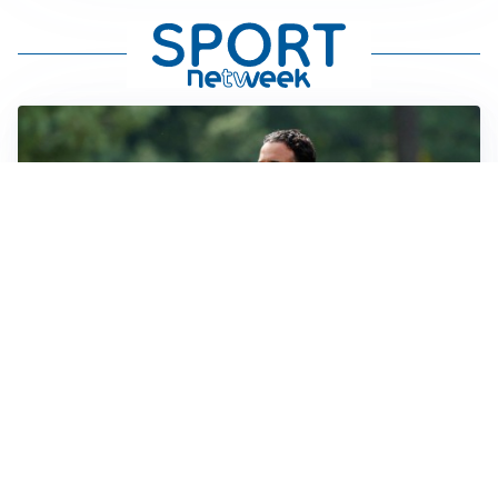
LE PAROLE
Milan, Amorim: “Sapevamo delle difficoltà, faremo
delle scelte”