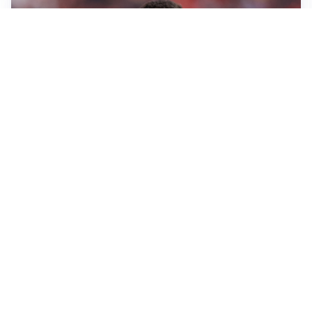
AFFARE IN CHIUSURA
Barcellona, colpo Rodri: battuto il Real Madrid
MOTIVATO
Douglas Luiz dice no all’Everton e punta sulla
Juventus
RIENTRO A RILENTO
Alcaraz, US Open lontano: la corsa contro il tempo
continua