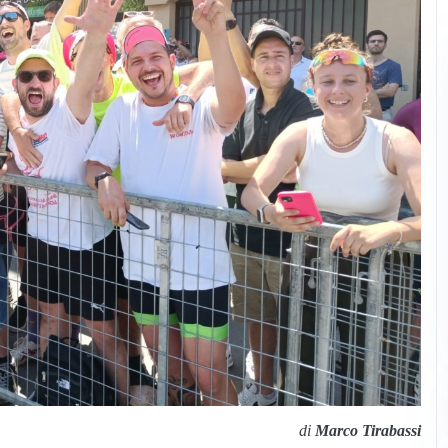
di
Marco Tirabassi