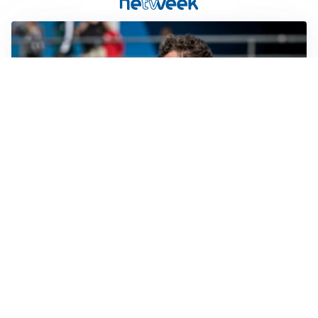
CALCIOMERCATO
Cagliari, il caso Esposito continua. Intanto arriva
Maldini
CALCIOMERCATO
Napoli, il solito Lukaku: non si presenta in ritiro, è
rottura