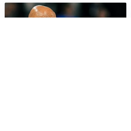
LE PAROLE
Juventus, Spalletti soddisfatto: “I nuovi? Li ho visti
molto bene”
AMICHEVOLI
Il Milan crolla contro il Chelsea: 3-0 e prima sconfitta
per Amorim
AMICHEVOLI