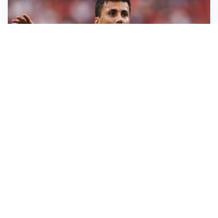
AFFARE IN CHIUSURA
Barcellona, colpo Rodri: battuto il Real Madrid
MOTIVATO
Douglas Luiz dice no all’Everton e punta sulla
Juventus
RIENTRO A RILENTO
Alcaraz, US Open lontano: la corsa contro il tempo
continua
RINNOVO VICINO