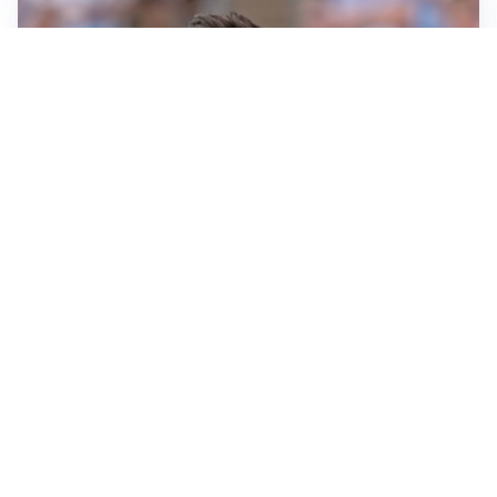
IL NOME NUOVO
Napoli, Musso resta un’opzione per la porta
TITOLARE IN CAMPIONATO
Inter, tocca a Pio Esposito: Chivu gli affida l’attacco
LE PAROLE
Spalletti prepara la Juve: “Con l’Inter servirà essere
squadra”