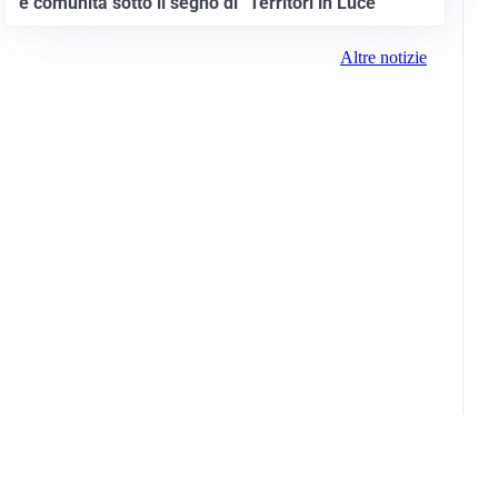
e comunità sotto il segno di “Territori in Luce”
Altre notizie