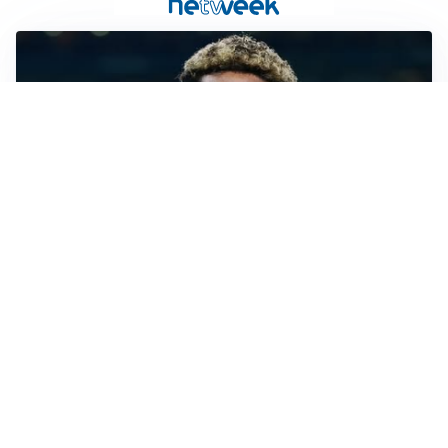
MERCATO JUVE
La Juventus vuole Suzuki, ma il Psg è avanti
CALCIOMERCATO
Inter, Frattesi blocca il mercato nerazzurro: la
situazione