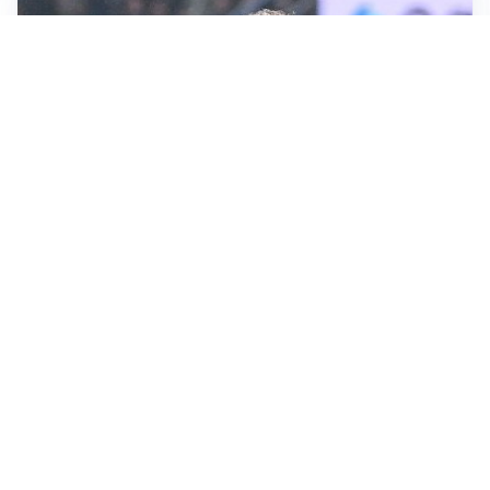
CALCIOMERCATO
Inter, Frattesi blocca il mercato nerazzurro: la
situazione
SERIE A
Roma, troppi gol subiti: Gasp deve lavorare in difesa
SERIE A
Milan, quanto lavoro per Amorim: il campo parla
chiaro