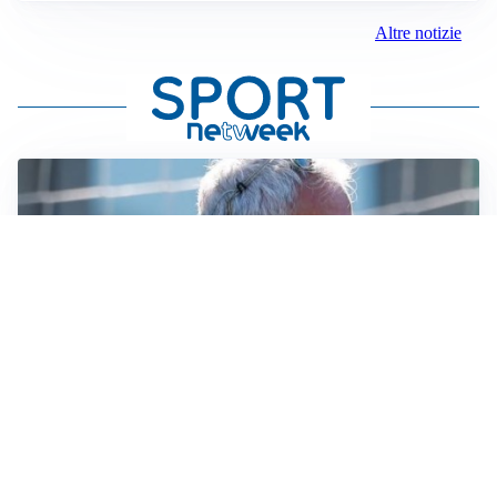
Altre notizie
LA NOVITÀ
Le regole di Mourinho al Real