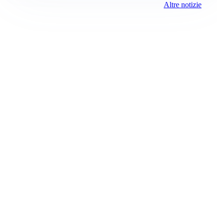
Altre notizie
Prima la Martesana
Registrazione tribunale:
Milano 80 4/8/2021
ROC:
15381
Direttore responsabile:
Marco Conca
Editore:
Media (iN) Srl