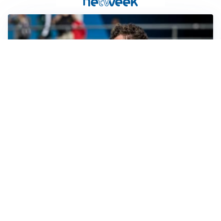
CALCIOMERCATO
Cagliari, il caso Esposito continua. Intanto arriva
Maldini
CALCIOMERCATO
Napoli, il solito Lukaku: non si presenta in ritiro, è
rottura