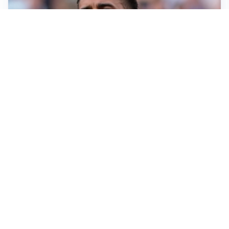
IL NOME NUOVO
Napoli, Musso resta un’opzione per la porta
TITOLARE IN CAMPIONATO
Inter, tocca a Pio Esposito: Chivu gli affida l’attacco
LE PAROLE
Spalletti prepara la Juve: “Con l’Inter servirà essere
squadra”
LONTANO DALL'ITALIA