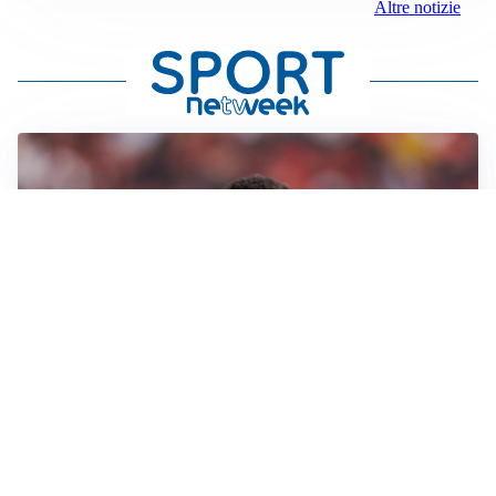
Altre notizie
AFFARE IN CHIUSURA
Barcellona, colpo Rodri: battuto il Real Madrid