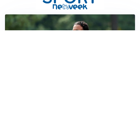
LE PAROLE
Milan, Amorim: “Sapevamo delle difficoltà, faremo
delle scelte”
LE PAROLE
Juventus, Spalletti soddisfatto: “I nuovi? Li ho visti
molto bene”