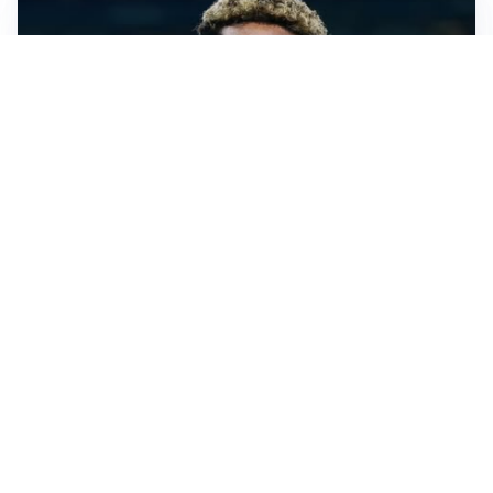
MERCATO JUVE
La Juventus vuole Suzuki, ma il Psg è avanti
CALCIOMERCATO
Inter, Frattesi blocca il mercato nerazzurro: la
situazione
SERIE A
Roma, troppi gol subiti: Gasp deve lavorare in difesa