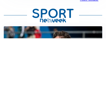
CALCIOMERCATO
Cagliari, il caso Esposito continua. Intanto arriva
Maldini