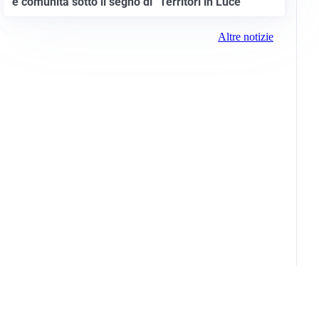
e comunità sotto il segno di “Territori in Luce”
Altre notizie