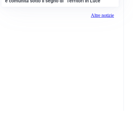
e comunità sotto il segno di “Territori in Luce”
Altre notizie