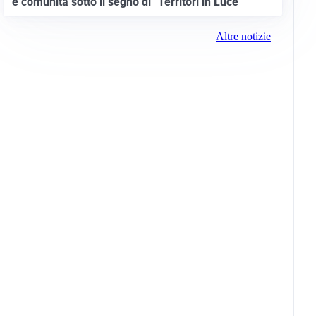
e comunità sotto il segno di “Territori in Luce”
Altre notizie