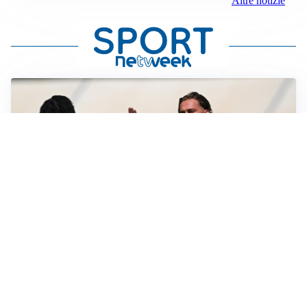
Altre notizie
TITOLARE IN CAMPIONATO
Inter, tocca a Pio Esposito: Chivu gli affida l’attacco