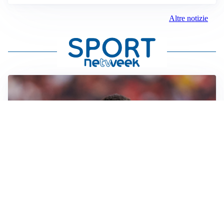
Altre notizie
AFFARE IN CHIUSURA
Barcellona, colpo Rodri: battuto il Real Madrid