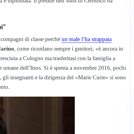
 è diplomata. Il preside dell’Itsos di Cernusco ha
i”
i compagni di classe perché
un male l’ha strappata
Marino
, come ricordano sempre i genitori, «è ancora in
resciuta a Cologno ma trasferitasi con la famiglia a
ze umane dell’Itsos. Si è spenta a novembre 2016, pochi
 gli insegnanti e la dirigenza del «Marie Curie» si sono
ento.