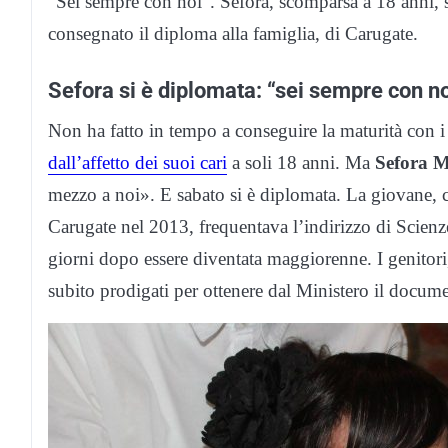
“Sei sempre con noi”. Sefora, scomparsa a 18 anni, si
consegnato il diploma alla famiglia, di Carugate.
Sefora si è diplomata: “sei sempre con no
Non ha fatto in tempo a conseguire la maturità con 
dall’affetto dei suoi cari
a soli 18 anni. Ma
Sefora 
mezzo a noi». E sabato si è diplomata. La giovane, c
Carugate nel 2013, frequentava l’indirizzo di Scien
giorni dopo essere diventata maggiorenne. I genitori,
subito prodigati per ottenere dal Ministero il docum