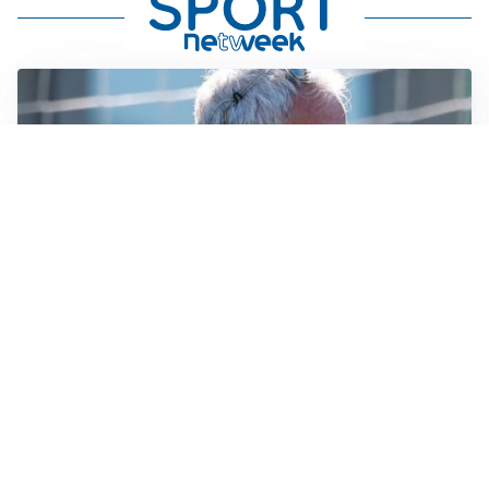
LA NOVITÀ
Le regole di Mourinho al Real
MERCATO JUVE
La Juventus vuole Suzuki, ma il Psg è avanti