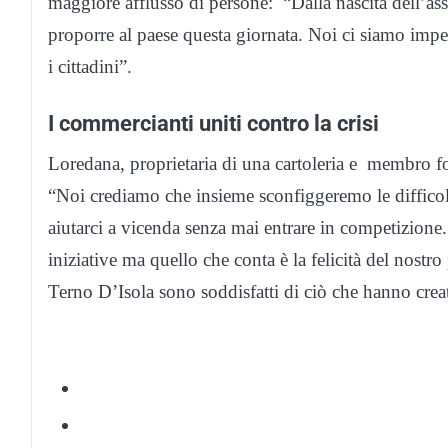
maggiore afflusso di persone: “Dalla nascita dell’ass
proporre al paese questa giornata. Noi ci siamo impe
i cittadini”.
I commercianti uniti contro la crisi
Loredana, proprietaria di una cartoleria e membro fon
“Noi crediamo che insieme sconfiggeremo le difficol
aiutarci a vicenda senza mai entrare in competizion
iniziative ma quello che conta è la felicità del nost
Terno D’Isola sono soddisfatti di ciò che hanno creat